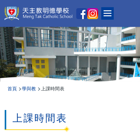
移至主內容
Main
Toggle main
naviga
導
首頁
學與教
上課時間表
航
連
上課時間表
結