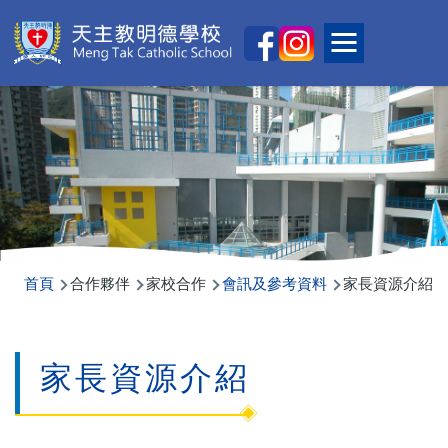
移至主內容
Main
Toggle main
naviga
導
首頁
合作夥伴
家校合作
會訊及參考資料
家長資源介紹
航
連
家長資源介紹
結