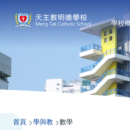
移至主內容
Ma
學校
na
導
航
首頁
學與教
數學