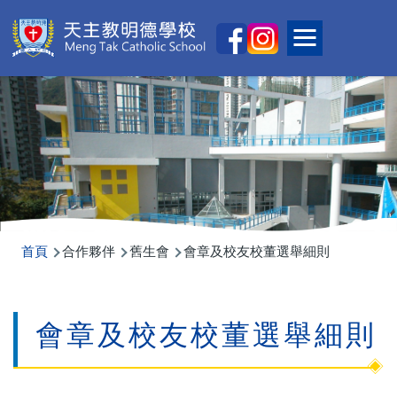
移至主內容
Main
Toggle main
naviga
導
首頁
合作夥伴
舊生會
會章及校友校董選舉細則
航
連
會章及校友校董選舉細則
結