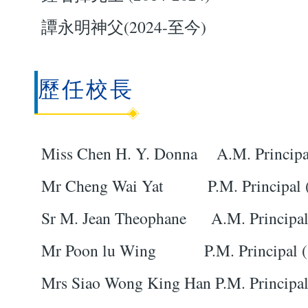
譚永明神父(2024-至今)
歷任校長
Miss Chen H. Y. Donna A.M. Principa
Mr Cheng Wai Yat P.M. Principal (
Sr M. Jean Theophane A.M. Principal
Mr Poon lu Wing P.M. Principal (
Mrs Siao Wong King Han P.M. Principa