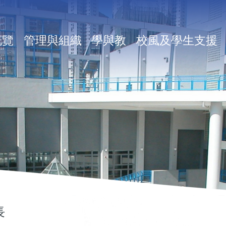
n
概覽
管理與組織
學與教
校風及學生支援
igation
長