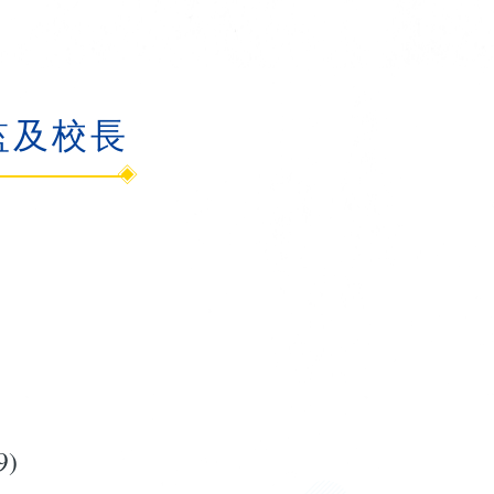
監及校長
9)