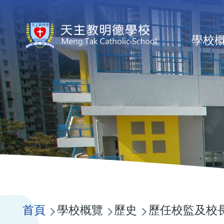
移至主內容
Mai
學校
nav
導
航
首頁
學校概覽
歷史
歷任校監及校