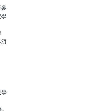
所參
配學
學
毋須
受學
區。