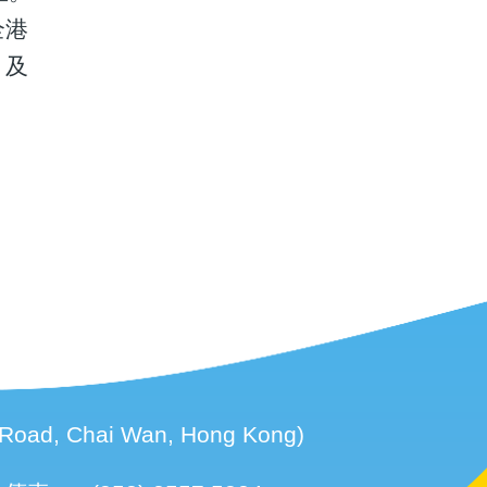
全港
、及
d, Chai Wan, Hong Kong)