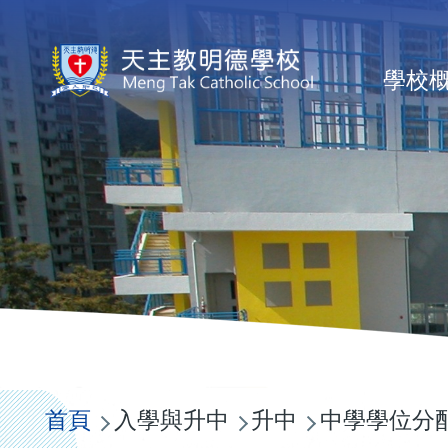
移至主內容
Ma
學校
na
導
航
首頁
入學與升中
升中
中學學位分