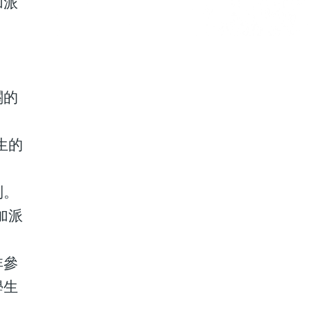
加派
關的
生的
制。
加派
非參
學生