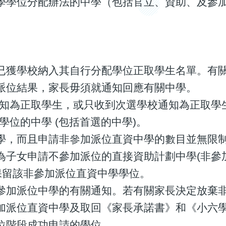
學學位分配辦法的中學（包括官立、資助、及參
。
已獲學校納入其自行分配學位正取學生名單。有
派位結果，家長毋須就通知回應有關中學。
通知為正取學生，或只收到次選學校通知為正取學
學位的中學 (包括首選的中學)。
學，而且申請非參加派位直資中學的數目並無限
為子女申請不參加派位的直接資助計劃中學(非參
保留該非參加派位直資中學學位。
參加派位中學的有關通知。若有關家長決定放棄
加派位直資中學及取回《家長承諾書》和《小六
位階段成功申請的學位。