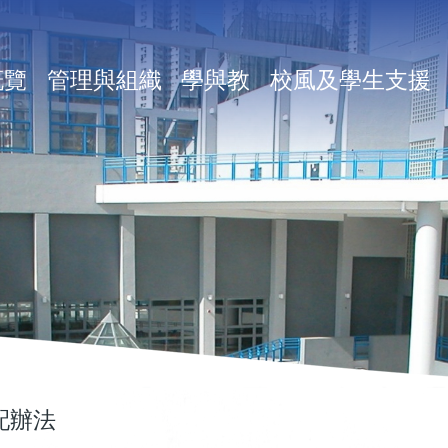
in
概覽
管理與組織
學與教
校風及學生支援
vigation
配辦法