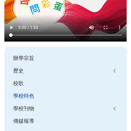
Main
辦學宗旨
navigation
歷史
校歌
學校特色
學校刊物
傳媒報導