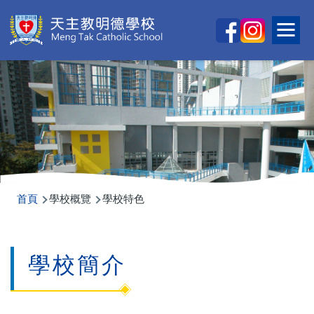
移至主內容
Ma
To
na
導
首頁
學校概覽
學校特色
航
連
學校簡介
結