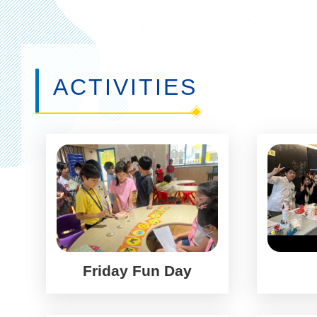
連
結
ACTIVITIES
Friday Fun Day