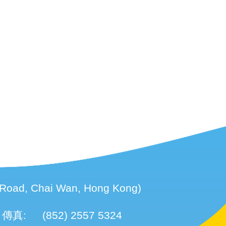
d, Chai Wan, Hong Kong)
傳真:
(852) 2557 5324