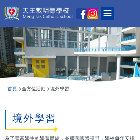
移至主內容
Main
Toggle main
naviga
導
首頁
全方位活動
境外學習
航
連
境外學習
結
為了豐富學生的學習體驗，並擴闊國際視野，學校每年安排