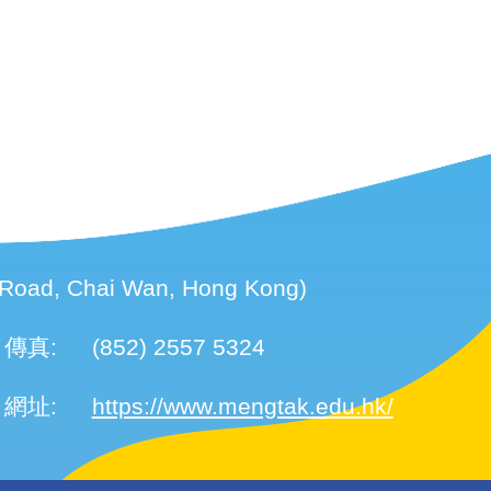
頁
d, Chai Wan, Hong Kong)
傳真:
(852) 2557 5324
網址:
https://www.mengtak.edu.hk/