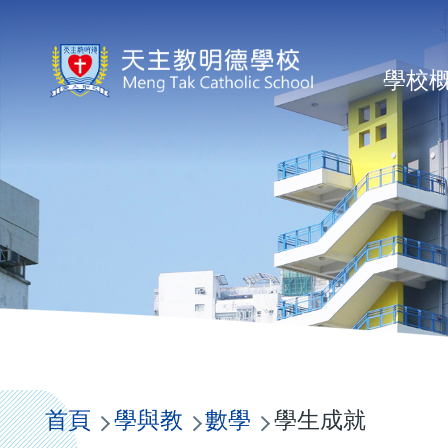
移至主內容
Ma
學校
na
導
航
首頁
學與教
數學
學生成就