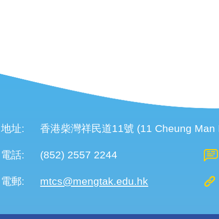
頁
面
地址:
香港柴灣祥民道11號 (11 Cheung Man Roa
電話:
(852) 2557 2244
電郵:
mtcs@mengtak.edu.hk