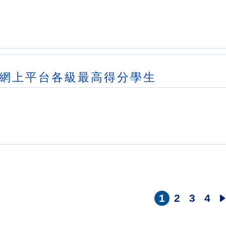
科網上平台各級最高得分學生
1
2
3
4
目
頁
頁
頁
前
面
面
面