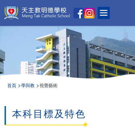
移至主內容
Main
Toggle main
naviga
導
首頁
學與教
視覺藝術
航
連
本科目標及特色
結