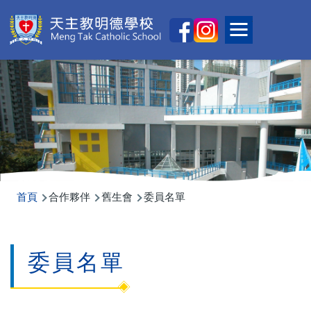
移至主內容
Main
Toggle main
naviga
導
首頁
合作夥伴
舊生會
委員名單
航
連
委員名單
結