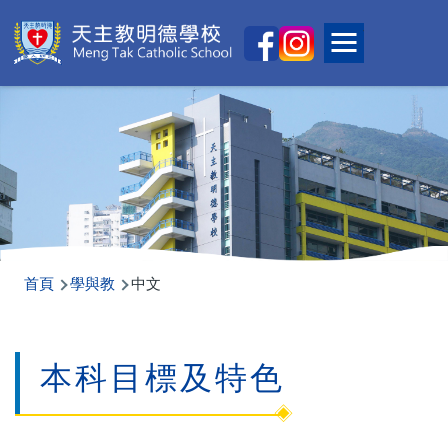
移至主內容
Main
Toggle main
naviga
導
首頁
學與教
中文
航
連
本科目標及特色
結