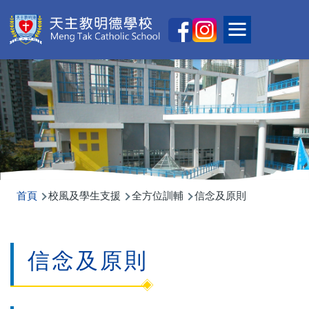
移至主內容
Main
Toggle main
naviga
導
首頁
校風及學生支援
全方位訓輔
信念及原則
航
連
信念及原則
結