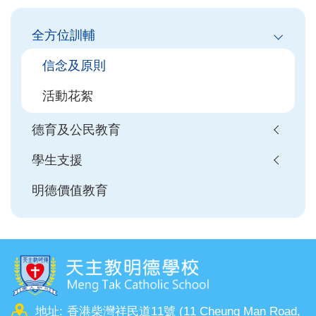
Main
全方位訓輔
navigation
信念及原則
活動花絮
德育及公民教育
學生支援
明德價值教育
地址:
香港柴灣祥民道11號 (11 Cheung Man Road,