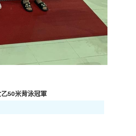
女乙
50
米背泳冠軍