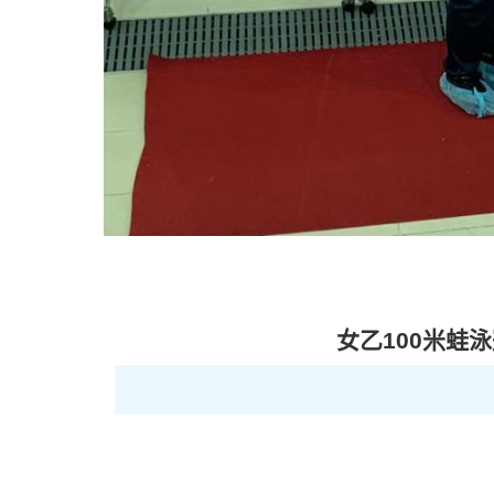
女乙
100
米蛙泳