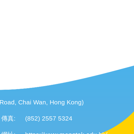
d, Chai Wan, Hong Kong)
傳真:
(852) 2557 5324