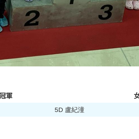
冠軍
5D 盧紀潼