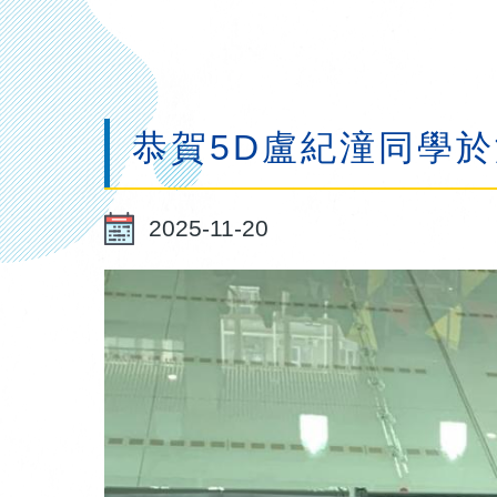
連
結
恭賀5D盧紀潼同學
2025-11-20