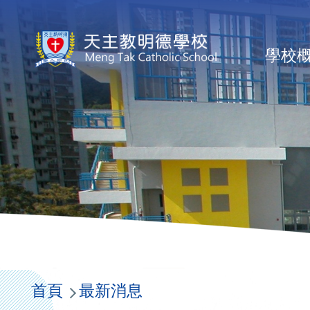
移至主內容
Ma
學校
na
導
航
首頁
最新消息