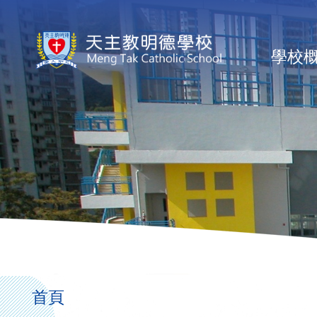
移至主內容
Ma
學校
na
導
航
首頁