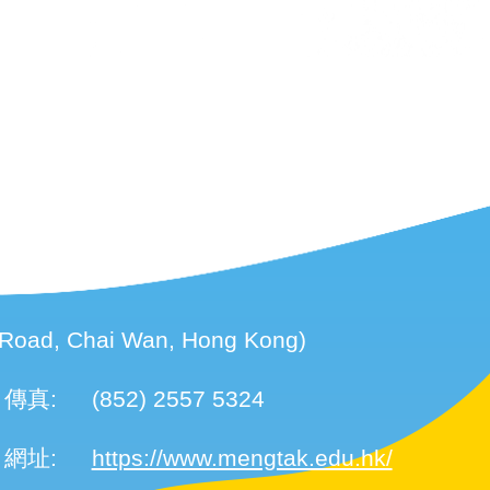
d, Chai Wan, Hong Kong)
傳真:
(852) 2557 5324
網址:
https://www.mengtak.edu.hk/