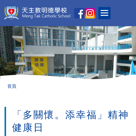
移至主內容
Main
Toggle main
naviga
導
首頁
航
連
「多關懷。添幸福」精神
結
健康日