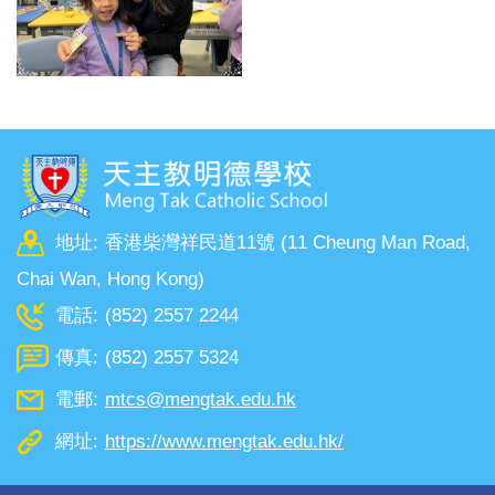
地址:
香港柴灣祥民道11號 (11 Cheung Man Road,
Chai Wan, Hong Kong)
電話:
(852) 2557 2244
傳真:
(852) 2557 5324
電郵:
mtcs@mengtak.edu.hk
網址:
https://www.mengtak.edu.hk/