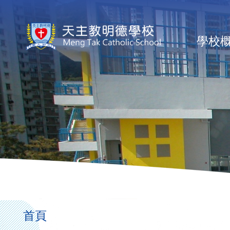
移至主內容
Ma
學校
na
導
航
首頁