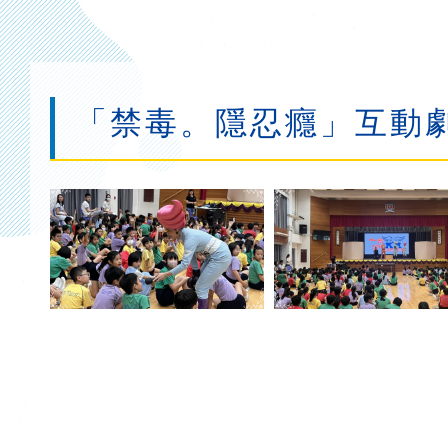
連
結
「禁毒。隱忍癮」互動