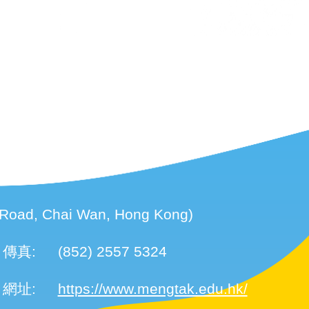
d, Chai Wan, Hong Kong)
傳真:
(852) 2557 5324
網址:
https://www.mengtak.edu.hk/