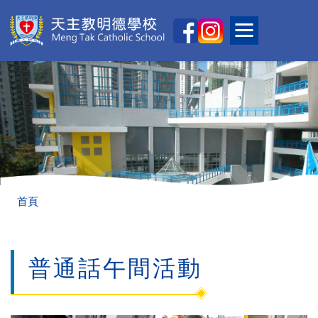
移至主內容
Main
Toggle main
naviga
導
首頁
航
連
普通話午間活動
結