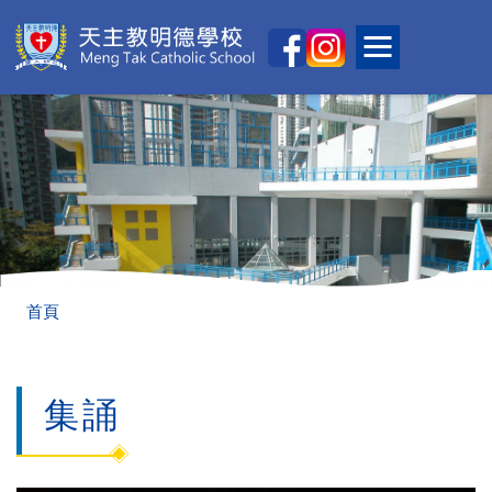
移至主內容
Main
Toggle main
naviga
導
首頁
航
連
集誦
結