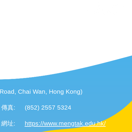
d, Chai Wan, Hong Kong)
傳真:
(852) 2557 5324
網址:
https://www.mengtak.edu.hk/