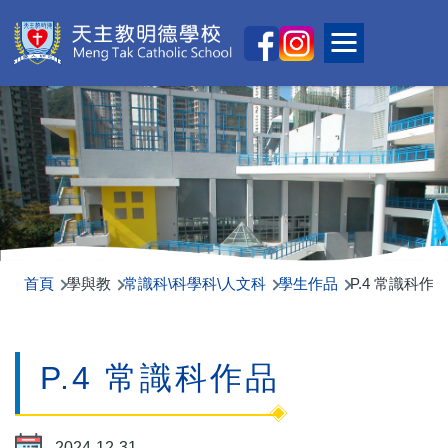
移至主內容
Main
Toggle main
naviga
首頁
學與教
常識科\科學科\人文科
學生作品
P.4 常識科作
P.4 常識科作品
2024-12-31