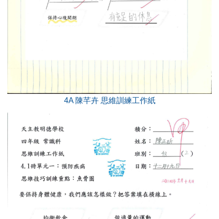
4A 陳芊卉 思維訓練工作紙