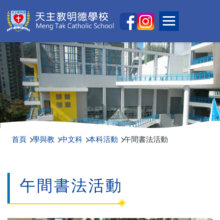
移至主內容
Main
Toggle main
naviga
首頁
學與教
中文科
本科活動
午間書法活動
午間書法活動