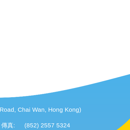
d, Chai Wan, Hong Kong)
傳真:
(852) 2557 5324