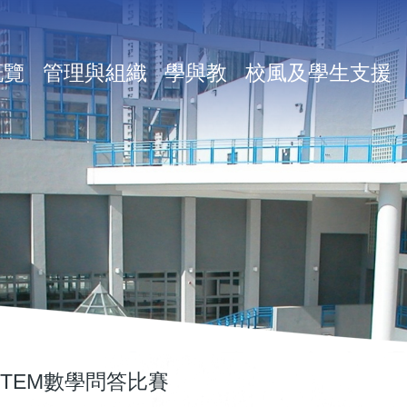
in
概覽
管理與組織
學與教
校風及學生支援
vigation
STEM數學問答比賽