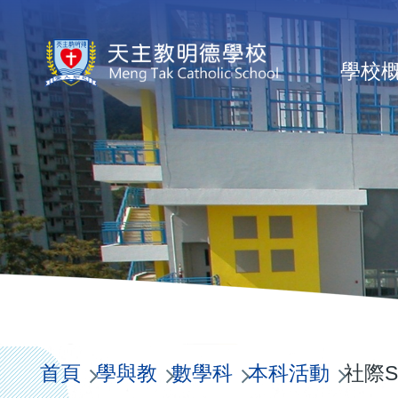
移至主內容
Ma
學校
na
首頁
學與教
數學科
本科活動
社際