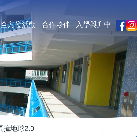
全方位活動
合作夥伴
入學與升中
蛋撞地球2.0