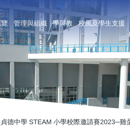
in
概覽
管理與組織
學與教
校風及學生支援
vigation
貞德中學 STEAM 小學校際邀請賽2023─雞