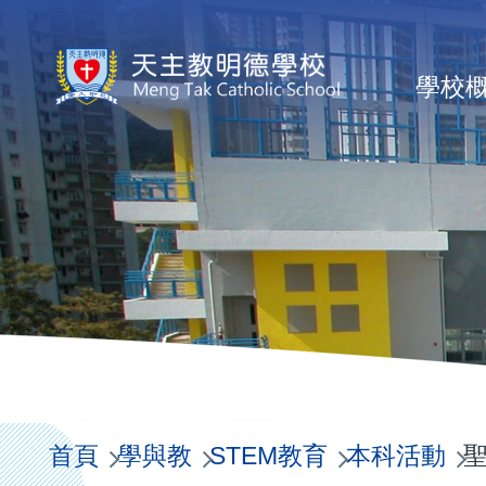
移至主內容
Ma
學校
na
首頁
學與教
STEM教育
本科活動
聖