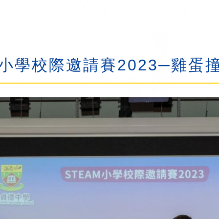
 小學校際邀請賽2023─雞蛋撞