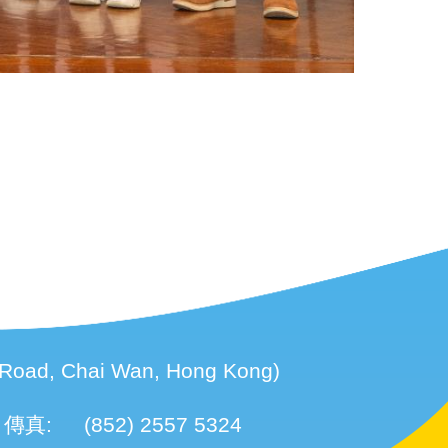
d, Chai Wan, Hong Kong)
傳真:
(852) 2557 5324