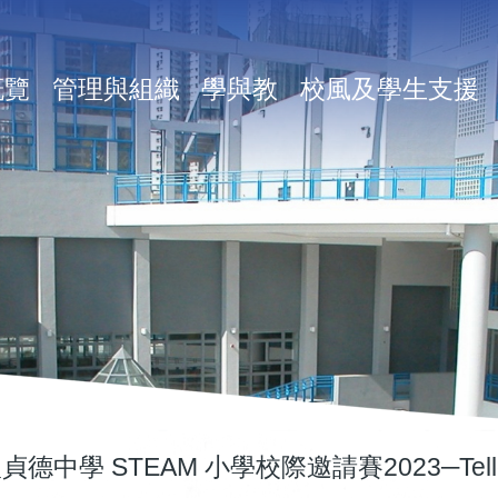
in
概覽
管理與組織
學與教
校風及學生支援
vigation
貞德中學 STEAM 小學校際邀請賽2023─T