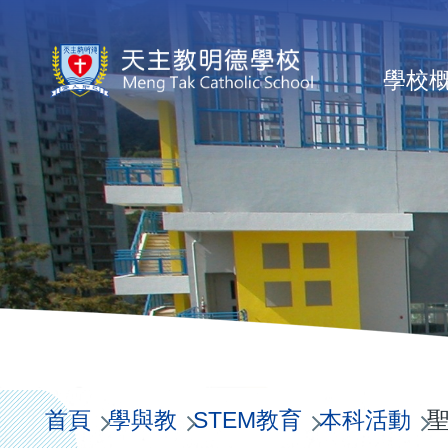
移至主內容
Ma
學校
na
首頁
學與教
STEM教育
本科活動
聖