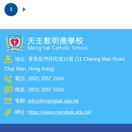
Pagination
1
下
一
頁
地址:
香港柴灣祥民道11號 (11 Cheung Man Road,
Chai Wan, Hong Kong)
電話:
(852) 2557 2244
傳真:
(852) 2557 5324
電郵:
mtcs@mengtak.edu.hk
網址:
https://www.mengtak.edu.hk/