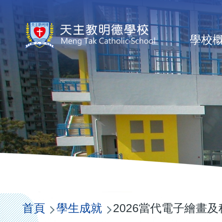
移至主內容
Ma
學校
na
導
航
首頁
學生成就
2026當代電子繪畫