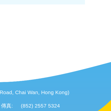
d, Chai Wan, Hong Kong)
傳真:
(852) 2557 5324