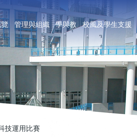
in
概覽
管理與組織
學與教
校風及學生支援
vigation
及科技運用比賽