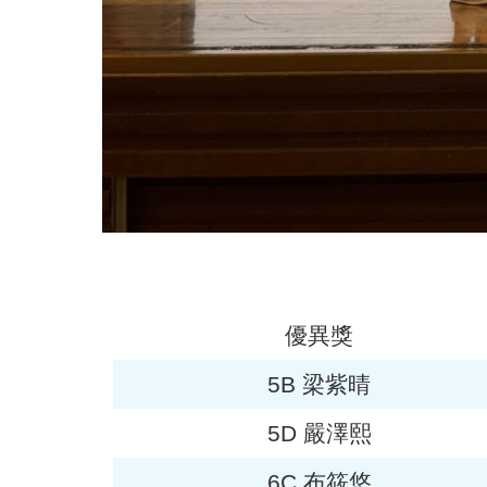
優異獎
5B 梁紫晴
5D 嚴澤熙
6C 布筱悠