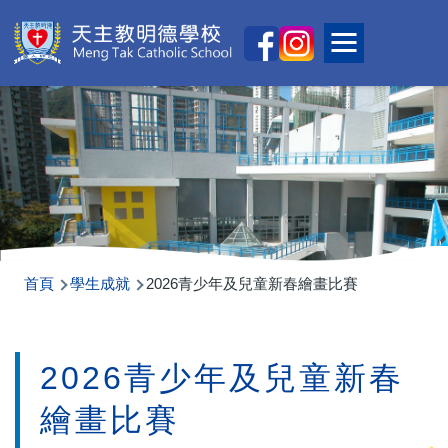
移至主內容
Main
Toggle main
naviga
導
首頁
學生成就
2026青少年及兒童新春繪畫比賽
航
連
2026青少年及兒童新春
結
繪畫比賽